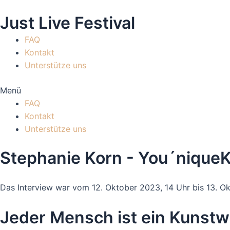
Zum
Just Live Festival
Inhalt
springen
FAQ
Kontakt
Unterstütze uns
Menü
FAQ
Kontakt
Unterstütze uns
Stephanie Korn - You´nique
Das Interview war vom 12. Oktober 2023, 14 Uhr bis 13. Ok
Mit dem Laden des Videos akzeptieren Sie die Datenschut
Jeder Mensch ist ein Kunstw
Mehr erfahren