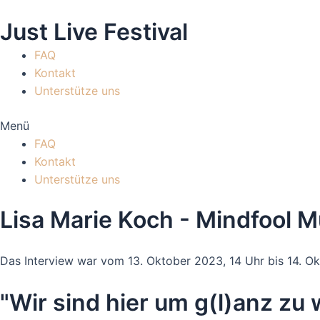
Zum
Just Live Festival
Inhalt
springen
FAQ
Kontakt
Unterstütze uns
Menü
FAQ
Kontakt
Unterstütze uns
Lisa Marie Koch - Mindfool M
Das Interview war vom 13. Oktober 2023, 14 Uhr bis 14. Ok
Mit dem Laden des Videos akzeptieren Sie die Datenschut
"Wir sind hier um g(l)anz zu 
Mehr erfahren