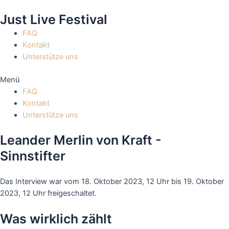
Zum
Just Live Festival
Inhalt
springen
FAQ
Kontakt
Unterstütze uns
Menü
FAQ
Kontakt
Unterstütze uns
Leander Merlin von Kraft -
Sinnstifter
Das Interview war vom 18. Oktober 2023, 12 Uhr bis 19. Oktober
2023, 12 Uhr freigeschaltet.
Mit dem Laden des Videos akzeptieren Sie die
Datenschutzerklärung von Vimeo.
Was wirklich zählt
Mehr erfahren