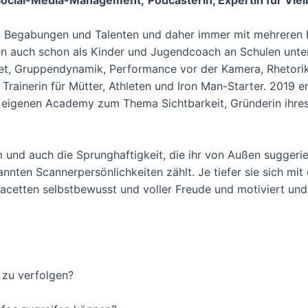
len Begabungen und Talenten und daher immer mit mehreren 
hren auch schon als Kinder und Jugendcoach an Schulen unt
t, Gruppendynamik, Performance vor der Kamera, Rhetorik 
rainerin für Mütter, Athleten und Iron Man-Starter. 2019 en
r eigenen Academy zum Thema Sichtbarkeit, Gründerin ihr
und auch die Sprunghaftigkeit, die ihr von Außen suggerier
annten Scannerpersönlichkeiten zählt. Je tiefer sie sich 
 Facetten selbstbewusst und voller Freude und motiviert un
s zu verfolgen?