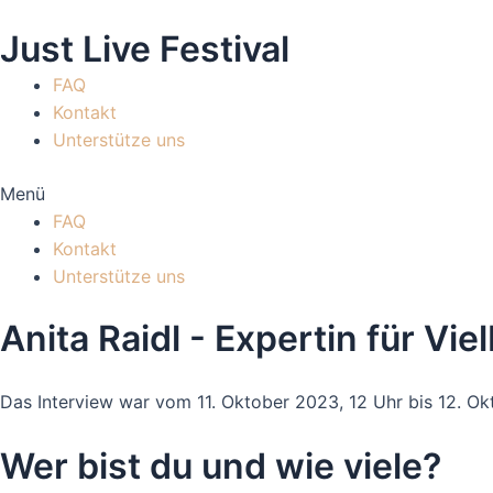
Zum
Just Live Festival
Inhalt
springen
FAQ
Kontakt
Unterstütze uns
Menü
FAQ
Kontakt
Unterstütze uns
Anita Raidl - Expertin für Vi
Das Interview war vom 11. Oktober 2023, 12 Uhr bis 12. Okt
Mit dem Laden des Videos akzeptieren Sie die Datenschut
Wer bist du und wie viele?
Mehr erfahren