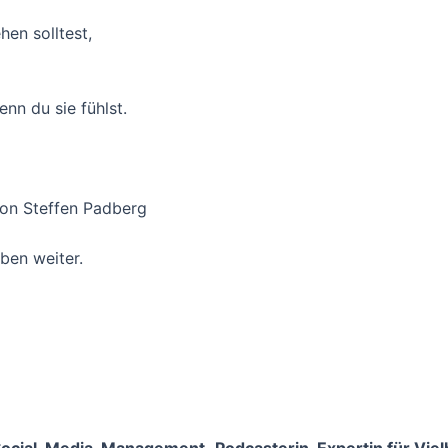
en solltest,
nn du sie fühlst.
von Steffen Padberg
eben weiter.
 Social-Media-Management,
Podcasterin, Expertin für Vie